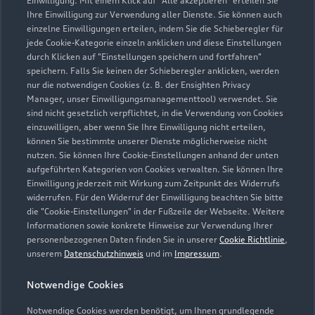
Einwilligung. Mit einem Klick auf "Alle akzeptieren" erteilen Sie
Ihre Einwilligung zur Verwendung aller Dienste. Sie können auch
einzelne Einwilligungen erteilen, indem Sie die Schieberegler für
Löhmaer Weg 43
jede Cookie-Kategorie einzeln anklicken und diese Einstellungen
durch Klicken auf "Einstellungen speichern und fortfahren"
07907 Oettersdorf
speichern. Falls Sie keinen der Schieberegler anklicken, werden
nur die notwendigen Cookies (z. B. der Ensighten Privacy
03663 424330
Manager, unser Einwilligungsmanagementtool) verwendet. Sie
sind nicht gesetzlich verpflichtet, in die Verwendung von Cookies
einzuwilligen, aber wenn Sie Ihre Einwilligung nicht erteilen,
info@fischer-oettersdorf.de
können Sie bestimmte unserer Dienste möglicherweise nicht
nutzen. Sie können Ihre Cookie-Einstellungen anhand der unten
Kontaktdaten herunterladen
aufgeführten Kategorien von Cookies verwalten. Sie können Ihre
Einwilligung jederzeit mit Wirkung zum Zeitpunkt des Widerrufs
widerrufen. Für den Widerruf der Einwilligung beachten Sie bitte
die "Cookie-Einstellungen" in der Fußzeile der Webseite. Weitere
Informationen sowie konkrete Hinweise zur Verwendung Ihrer
Öffnungszeiten
personenbezogenen Daten finden Sie in unserer
Cookie Richtlinie
,
unserem
Datenschutzhinweis
und im
Impressum
.
Service
Notwendige Cookies
Geschlossen
,
öffnet am
Freitag 07:00
Notwendige Cookies werden benötigt, um Ihnen grundlegende